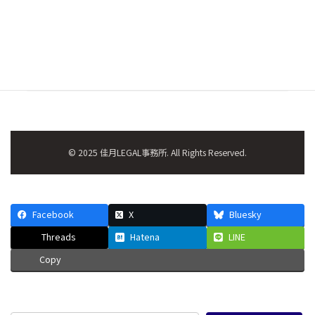
代表者
：山田 雄大
所在地
：〒337-0017 埼玉県さいたま市見沼区 風
渡野一丁目９番地１２ すがたコーポ２０１
アクセス
：七里駅より徒歩5分
© 2025 佳月LEGAL事務所. All Rights Reserved.
Facebook
X
Bluesky
Threads
Hatena
LINE
Copy