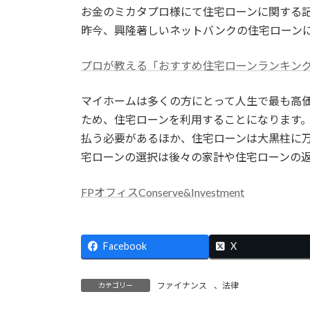
お金のミカタプロ様にて住宅ローンに関する
新
日
昨今、興隆著しいネットバンクの住宅ローン
時
:
プロが教える「おすすめ住宅ローンランキン
マイホームは多くの方にとって人生で最も高
ため、住宅ローンを利用することになります
払う必要があるほか、住宅ローンは大黒柱に
宅ローンの選択は後々の家計や住宅ローンの
FPオフィスConserve&Investment
Facebook
X
ファイナンス
、
法律
カテゴリー