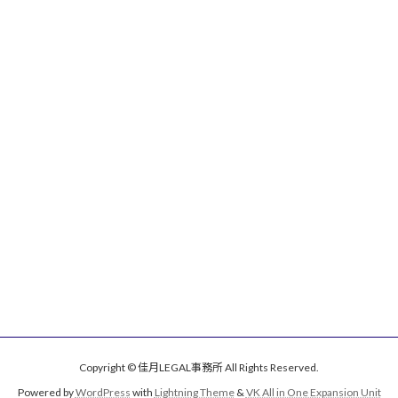
Copyright © 佳月LEGAL事務所 All Rights Reserved.
Powered by
WordPress
with
Lightning Theme
&
VK All in One Expansion Unit