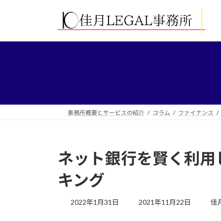
コ
ナ
ン
ビ
テ
ゲ
ン
ー
ツ
シ
へ
ョ
ス
ン
キ
に
ッ
移
プ
動
事務所概要とサービスの紹介
コラム
ファイナンス
ネット銀行を賢く利用
キング
最
2022年1月31日
2021年11月22日
佳
終
更