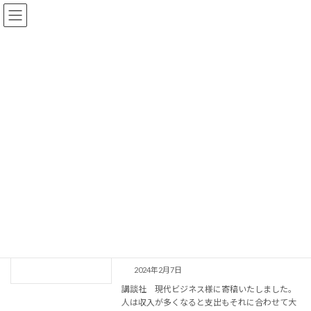
コ
ナ
ン
ビ
テ
ゲ
ン
ー
ツ
シ
へ
ョ
コラム
ス
ン
キ
に
ッ
移
プ
動
事務所概要とサービスの紹介
コラム
2024年2月
2024年2月
年収900万円なのに「家計が火の車
ファイナンス
に…！」40代の夫婦をいきなり襲った
「住宅ローン返済地獄」のヤバい背景
2024年2月7日
講談社 現代ビジネス様に寄稿いたしました。
人は収入が多くなると支出もそれに合わせて大