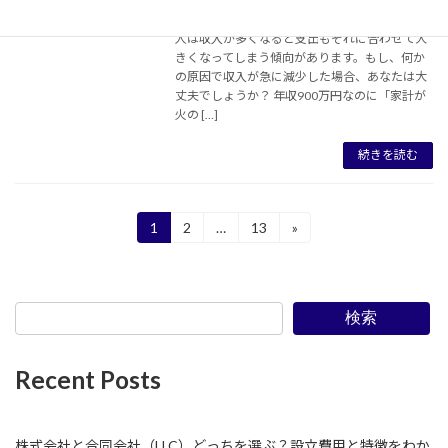
講談社 現代ビジネス様に寄稿いたしました。
人は収入が多くなると支出もそれに合わせて大
きくなってしまう傾向があります。もし、何か
の原因で収入が急に減少した場合、あなたは大
丈夫でしょうか？ 年収900万円なのに「家計が
火の […]
続きを読む
投
1
2
…
13
»
固
固
固
定
定
定
稿
ペ
ペ
ペ
ー
ー
ー
の
ジ
ジ
ジ
検索
ペ
ー
Recent Posts
ジ
送
株式会社と合同会社（LLC）どっちを選ぶ？設立費用と特徴をわか