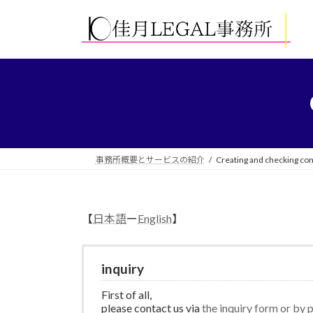
コ
ナ
ン
ビ
テ
ゲ
ン
ー
ツ
シ
へ
ョ
ス
ン
キ
に
ッ
移
プ
動
事務所概要とサービスの紹介
Creating and checking con
【
日本語
ー
English
】
inquiry
First of all,
please contact us via
the inquiry form or by 