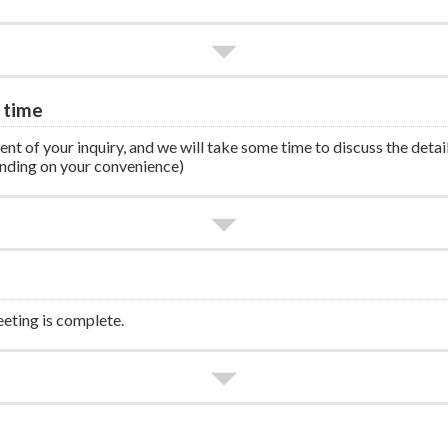
 time
ent of your inquiry, and we will take some time to discuss the detai
nding on your convenience)
eeting is complete.