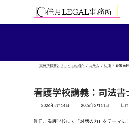
コ
ナ
ン
ビ
テ
ゲ
ン
ー
ツ
シ
へ
ョ
ス
ン
キ
に
ッ
移
プ
動
事務所概要とサービスの紹介
コラム
法律
看護学
看護学校講義：司法書
最
2026年2月14日
2026年2月14日
佳月
終
更
昨日、看護学校にて「対話の力」をテーマに
新
日