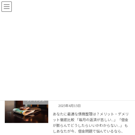
コ
ナ
ン
ビ
テ
ゲ
ン
ー
ツ
シ
へ
ョ
コラム
ス
ン
キ
に
ッ
移
プ
動
事務所概要とサービスの紹介
コラム
債務
債務
【借金問題解決のタイプ別診断】
ファイナンス
2025年4月15日
あなたに最適な債務整理は？メリット・デメリ
ット徹底比較 「毎月の返済が苦しい…」「借金
が膨らんでどうしたらいいかわからない…」 も
しあなたが今、借金問題で悩んでいるなら、