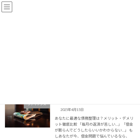
コ
ナ
ン
ビ
テ
ゲ
ン
ー
ツ
シ
へ
ョ
コラム
ス
ン
キ
に
ッ
移
プ
動
事務所概要とサービスの紹介
コラム
破産
破産
【借金問題解決のタイプ別診断】
ファイナンス
2025年4月15日
あなたに最適な債務整理は？メリット・デメリ
ット徹底比較 「毎月の返済が苦しい…」「借金
が膨らんでどうしたらいいかわからない…」 も
しあなたが今、借金問題で悩んでいるなら、